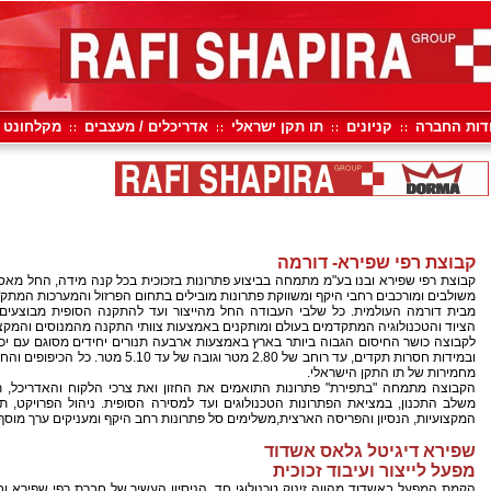
דות החברה
קניונים
תו תקן ישראלי
אדריכלים / מעצבים
מקלחונט
קבוצת רפי שפירא- דורמה
קבוצת רפי שפירא ובנו בע"מ מתמחה בביצוע פתרונות בזכוכית בכל קנה מידה, החל מאספ
משולבים ומורכבים רחבי היקף ומשווקת פתרונות מובילים בתחום הפרזול והמערכות המתקד
מבית דורמה העולמית. כל שלבי העבודה החל מהייצור ועד להתקנה הסופית מבוצעים
הציוד והטכנולוגיה המתקדמים בעולם ומותקנים באמצעות צוותי התקנה מהמנוסים והמקצוע
לקבוצה כושר החיסום הגבוה ביותר בארץ באמצעות ארבעה תנורים יחידים מסוגם עם יכו
ובמידות חסרות תקדים, עד רוחב של 2.80 מטר וגובה 
מחמירות של תו התקן הישראלי.
הקבוצה מתמחה "בתפירת" פתרונות התואמים את החזון ואת צרכי הלקוח והאדריכל, תוך 
משלב התכנון, במציאת הפתרונות הטכנולוגים ועד למסירה הסופית. ניהול הפרויקט, תי
המקצועיות, הנסיון והפריסה הארצית,משלימים סל פתרונות רחב היקף ומעניקים ערך מוסף 
שפירא דיגיטל גלאס אשדוד
מפעל לייצור ועיבוד זכוכית
הקמת המפעל באשדוד מהווה זינוק טכנולוגי חד. הניסיון העשיר של חברת רפי שפירא וב