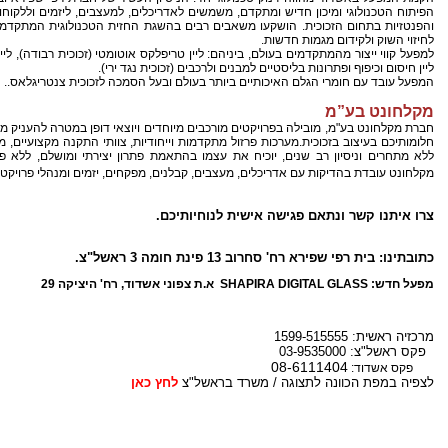
הפיתוח הטכנולוגי ומיכון חדיש ומתקדם, משמשים לאדריכלים, למעצבים, ליזמים וללקו
והפנטזיות בתחום הזכוכית. הושקעו משאבים רבים בהשגת החזית הטכנולוגית המתקדמ
לחיזוי השוק ולקידום מגמות חדשות.
למפעל קווי ייצור מהמתקדמים בעולם, ביניהם: ליין טריפלקס אוטומטי (זכוכית רבודה), לי
ליין חיסום וכיפוף ופתרונות בליסטיים למבנים ולרכבים (זכוכית נגד ירי).
המפעל עובד עם חומרי הגלם האיכותיים ביותר בעולם ובעל הסמכה לזכוכית צנטריגלאס..
מקלחונט בע”מ
חברת מקלחונט בע"מ, מובילה בפרויקטים מורכבים מיוחדים ויוצאי דופן במטרה להעניק מ
חלומותיכם בעיצוב בזכוכית.מערכות פרזול מתקדמות וייחודיות, צוותי התקנה מקצועיים, מי
ללא מתחרים וניסיון רב שנים, יוכיח את עצמו בהתאמת פתרון יצירתי ומושלם, ללא 
מקלחונט עובדת בהדיקות עם אדריכלים, מעצבים, קבלנים, מפקחים, יזמים ומנהלי פרויקטי
צרו איתנו קשר ונתאם פגישה אישית לנוחיותיכם.
כתובתינו: בית רפי שפירא רח' סחרוב 13 פינת חומה 3 ראשל"צ.
מפעל חדש: SHAPIRA DIGITAL GLASS
א.ת צפוני אשדוד, רח' היציקה 29
מרכזיה ראשית: 1599-515555
פקס ראשל"צ: 03-9535000
08-6111404
פקס אשדוד:
לצפיה במפת הכוונה לתצוגה / משרד בראשל"צ
לחץ כאן