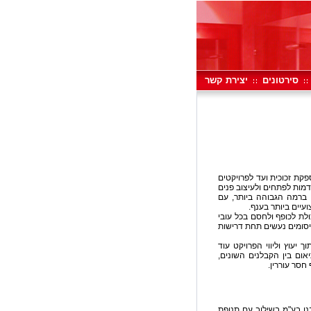
סירטונים
יצירת קשר
קת זכוכית ועד לפרויקטים
מות לפתחים ולעיצוב פנים
 ברמה הגבוהה ביותר, עם
יים ביותר בענף.
לת לכופף ולחסם בכל עובי
של עד 5.10 מטר. כל הכיפופים והחיסומים נעשים תחת דרישות
יעוץ וליווי הפרויקט עוד
אום בין הקבלנים השונים,
חסר עוררין.
נו בע"מ בשילוב עם תנופת