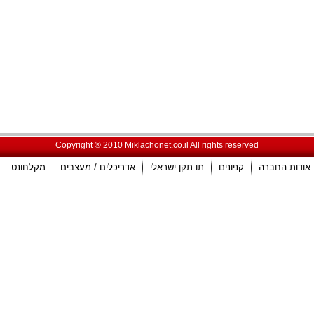
Copyright ® 2010 Miklachonet.co.il All rights reserved
אודות החברה
קניונים
תו תקן ישראלי
אדריכלים / מעצבים
מקלחונט