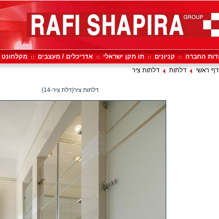
דות החברה
קניונים
תו תקן ישראלי
אדריכלים / מעצבים
מקלחונט
דף ראשי
דלתות
דלתות ציר
דלתות ציר(דלת ציר-14)