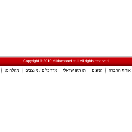
Copyright ® 2010 Miklachonet.co.il All rights reserved
אודות החברה
קניונים
תו תקן ישראלי
אדריכלים / מעצבים
מקלחונט