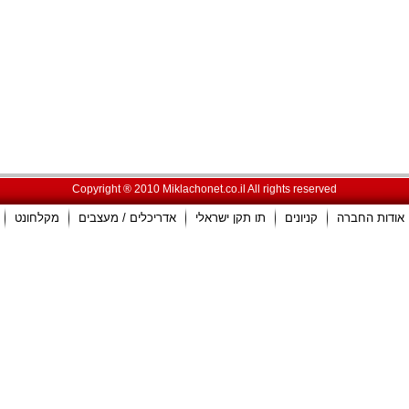
Copyright ® 2010 Miklachonet.co.il All rights reserved
אודות החברה
קניונים
תו תקן ישראלי
אדריכלים / מעצבים
מקלחונט